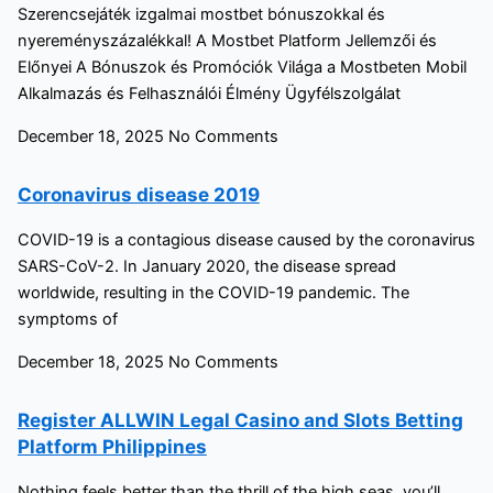
Szerencsejáték izgalmai mostbet bónuszokkal és
nyereményszázalékkal! A Mostbet Platform Jellemzői és
Előnyei A Bónuszok és Promóciók Világa a Mostbeten Mobil
Alkalmazás és Felhasználói Élmény Ügyfélszolgálat
December 18, 2025
No Comments
Coronavirus disease 2019
COVID-19 is a contagious disease caused by the coronavirus
SARS-CoV-2. In January 2020, the disease spread
worldwide, resulting in the COVID-19 pandemic. The
symptoms of
December 18, 2025
No Comments
Register ALLWIN Legal Casino and Slots Betting
Platform Philippines
Nothing feels better than the thrill of the high seas, you’ll