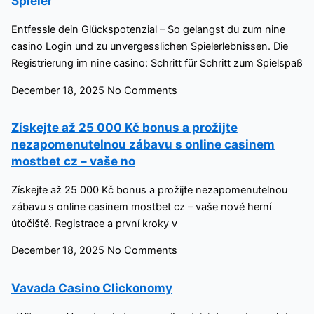
Spieler
Entfessle dein Glückspotenzial – So gelangst du zum nine
casino Login und zu unvergesslichen Spielerlebnissen. Die
Registrierung im nine casino: Schritt für Schritt zum Spielspaß
December 18, 2025
No Comments
Získejte až 25 000 Kč bonus a prožijte
nezapomenutelnou zábavu s online casinem
mostbet cz – vaše no
Získejte až 25 000 Kč bonus a prožijte nezapomenutelnou
zábavu s online casinem mostbet cz – vaše nové herní
útočiště. Registrace a první kroky v
December 18, 2025
No Comments
Vavada Casino Clickonomy