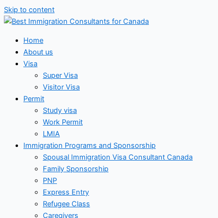
Skip to content
Home
About us
Visa
Super Visa
Visitor Visa
Permit
Study visa
Work Permit
LMIA
Immigration Programs and Sponsorship
Spousal Immigration Visa Consultant Canada
Family Sponsorship
PNP
Express Entry
Refugee Class
Caregivers