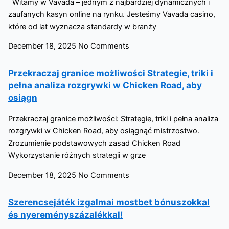
Witamy w Vavada – jednym z najbardziej dynamicznych i
zaufanych kasyn online na rynku. Jesteśmy Vavada casino,
które od lat wyznacza standardy w branży
December 18, 2025
No Comments
Przekraczaj granice możliwości Strategie, triki i
pełna analiza rozgrywki w Chicken Road, aby
osiągn
Przekraczaj granice możliwości: Strategie, triki i pełna analiza
rozgrywki w Chicken Road, aby osiągnąć mistrzostwo.
Zrozumienie podstawowych zasad Chicken Road
Wykorzystanie różnych strategii w grze
December 18, 2025
No Comments
Szerencsejáték izgalmai mostbet bónuszokkal
és nyereményszázalékkal!