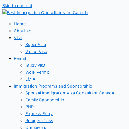
Skip to content
Home
About us
Visa
Super Visa
Visitor Visa
Permit
Study visa
Work Permit
LMIA
Immigration Programs and Sponsorship
Spousal Immigration Visa Consultant Canada
Family Sponsorship
PNP
Express Entry
Refugee Class
Caregivers