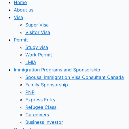
Home
About us
Visa
Super Visa
Visitor Visa
Permit
Study visa
Work Permit
LMIA
Immigration Programs and Sponsorship
Spousal Immigration Visa Consultant Canada
Family Sponsorship
PNP
Express Entry
Refugee Class
Caregivers
Business Investor