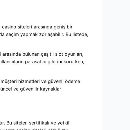
 casino siteleri arasında geniş bir
nda seçim yapmak zorlaşabilir. Bu listede,
ri arasında bulunan çeşitli slot oyunları,
anıcıların parasal bilgilerini korurken,
el müşteri hizmetleri ve güvenli ödeme
 güncel ve güvenilir kaynaklar
. Bu siteler, sertifikalı ve yetkili