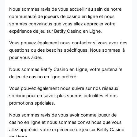
Nous sommes ravis de vous accueillir au sein de notre
communauté de joueurs de casino en ligne et nous
sommes convaincus que vous allez apprécier votre
expérience de jeu sur Betify Casino en Ligne.
Vous pouvez également nous contacter si vous avez des
questions ou des besoins spécifiques. Nous sommes là
pour vous aider.
Nous sommes Betify Casino en Ligne, votre partenaire
de jeu de casino en ligne préféré.
Vous pouvez également nous suivre sur nos réseaux
sociaux pour en savoir plus sur nos actualités et nos
promotions spéciales.
Nous sommes ravis de vous avoir comme joueur de
casino en ligne et nous sommes convaincus que vous
allez apprécier votre expérience de jeu sur Betify Casino
en Ligne.