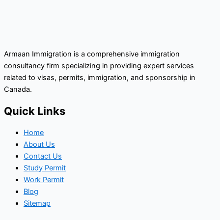
Armaan Immigration is a comprehensive immigration
consultancy firm specializing in providing expert services
related to visas, permits, immigration, and sponsorship in
Canada.
Quick Links
Home
About Us
Contact Us
Study Permit
Work Permit
Blog
Sitemap