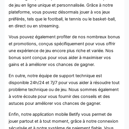
de jeu en ligne unique et personnalisée. Grâce à notre
plateforme, vous pouvez désormais jouer à vos jeux
préférés, tels que le football, le tennis ou le basket-ball,
en direct ou en streaming.
Vous pouvez également profiter de nos nombreux bonus
et promotions, conçus spécifiquement pour vous offrir
une expérience de jeu encore plus riche et variée. Nos
bonus sont conçus pour vous aider à maximiser vos
gains et à améliorer vos chances de gagner.
En outre, notre équipe de support technique est
disponible 24h/24 et 7j/7 pour vous aider à résoudre tout
problème technique ou de jeu. Nous sommes également
à votre écoute pour vous fournir des conseils et des
astuces pour améliorer vos chances de gagner.
Enfin, notre application mobile Betify vous permet de
jouer partout et à tout moment, grâce à notre connexion
sécurisée et à notre système de paiement fiable. Vous