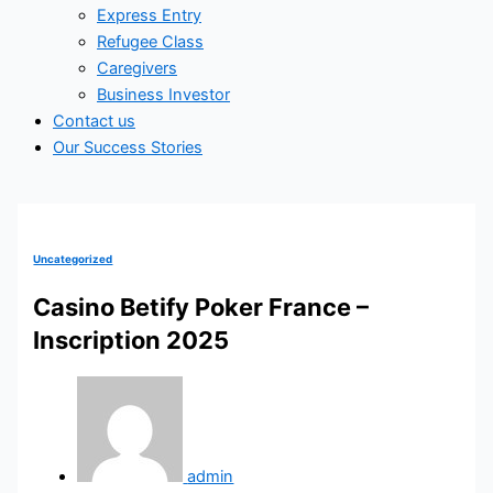
Express Entry
Refugee Class
Caregivers
Business Investor
Contact us
Our Success Stories
Uncategorized
Casino Betify Poker France –
Inscription 2025
admin