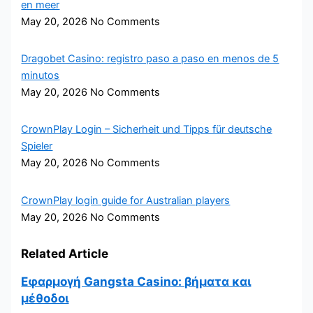
en meer
May 20, 2026
No Comments
Dragobet Casino: registro paso a paso en menos de 5
minutos
May 20, 2026
No Comments
CrownPlay Login – Sicherheit und Tipps für deutsche
Spieler
May 20, 2026
No Comments
CrownPlay login guide for Australian players
May 20, 2026
No Comments
Related Article
Εφαρμογή Gangsta Casino: βήματα και
μέθοδοι