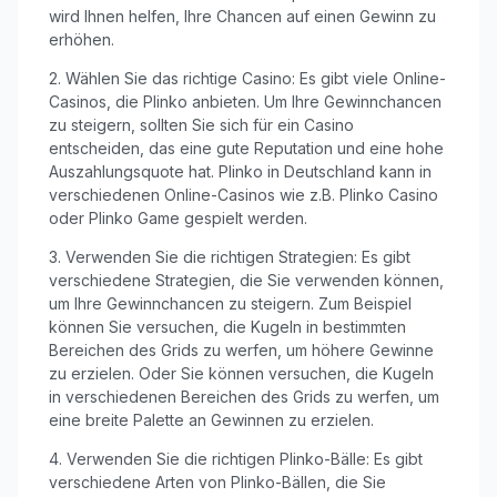
wird Ihnen helfen, Ihre Chancen auf einen Gewinn zu
erhöhen.
2. Wählen Sie das richtige Casino: Es gibt viele Online-
Casinos, die Plinko anbieten. Um Ihre Gewinnchancen
zu steigern, sollten Sie sich für ein Casino
entscheiden, das eine gute Reputation und eine hohe
Auszahlungsquote hat. Plinko in Deutschland kann in
verschiedenen Online-Casinos wie z.B. Plinko Casino
oder Plinko Game gespielt werden.
3. Verwenden Sie die richtigen Strategien: Es gibt
verschiedene Strategien, die Sie verwenden können,
um Ihre Gewinnchancen zu steigern. Zum Beispiel
können Sie versuchen, die Kugeln in bestimmten
Bereichen des Grids zu werfen, um höhere Gewinne
zu erzielen. Oder Sie können versuchen, die Kugeln
in verschiedenen Bereichen des Grids zu werfen, um
eine breite Palette an Gewinnen zu erzielen.
4. Verwenden Sie die richtigen Plinko-Bälle: Es gibt
verschiedene Arten von Plinko-Bällen, die Sie