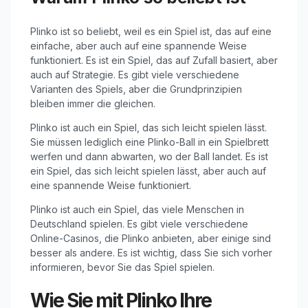
Plinko ist so beliebt, weil es ein Spiel ist, das auf eine
einfache, aber auch auf eine spannende Weise
funktioniert. Es ist ein Spiel, das auf Zufall basiert, aber
auch auf Strategie. Es gibt viele verschiedene
Varianten des Spiels, aber die Grundprinzipien
bleiben immer die gleichen.
Plinko ist auch ein Spiel, das sich leicht spielen lässt.
Sie müssen lediglich eine Plinko-Ball in ein Spielbrett
werfen und dann abwarten, wo der Ball landet. Es ist
ein Spiel, das sich leicht spielen lässt, aber auch auf
eine spannende Weise funktioniert.
Plinko ist auch ein Spiel, das viele Menschen in
Deutschland spielen. Es gibt viele verschiedene
Online-Casinos, die Plinko anbieten, aber einige sind
besser als andere. Es ist wichtig, dass Sie sich vorher
informieren, bevor Sie das Spiel spielen.
Wie Sie mit Plinko Ihre