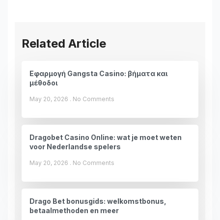
Related Article
Εφαρμογή Gangsta Casino: βήματα και
μέθοδοι
May 20, 2026
No Comments
Dragobet Casino Online: wat je moet weten
voor Nederlandse spelers
May 20, 2026
No Comments
Drago Bet bonusgids: welkomstbonus,
betaalmethoden en meer