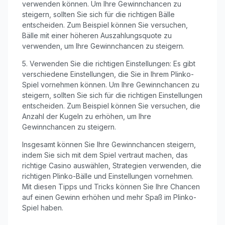
verwenden können. Um Ihre Gewinnchancen zu
steigern, sollten Sie sich für die richtigen Bälle
entscheiden. Zum Beispiel können Sie versuchen,
Bälle mit einer höheren Auszahlungsquote zu
verwenden, um Ihre Gewinnchancen zu steigern.
5. Verwenden Sie die richtigen Einstellungen: Es gibt
verschiedene Einstellungen, die Sie in Ihrem Plinko-
Spiel vornehmen können. Um Ihre Gewinnchancen zu
steigern, sollten Sie sich für die richtigen Einstellungen
entscheiden. Zum Beispiel können Sie versuchen, die
Anzahl der Kugeln zu erhöhen, um Ihre
Gewinnchancen zu steigern.
Insgesamt können Sie Ihre Gewinnchancen steigern,
indem Sie sich mit dem Spiel vertraut machen, das
richtige Casino auswählen, Strategien verwenden, die
richtigen Plinko-Bälle und Einstellungen vornehmen.
Mit diesen Tipps und Tricks können Sie Ihre Chancen
auf einen Gewinn erhöhen und mehr Spaß im Plinko-
Spiel haben.