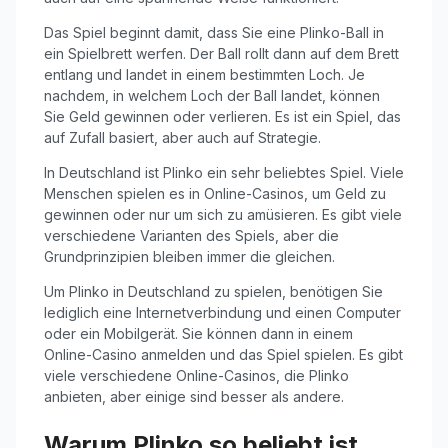
Das Spiel beginnt damit, dass Sie eine Plinko-Ball in
ein Spielbrett werfen. Der Ball rollt dann auf dem Brett
entlang und landet in einem bestimmten Loch. Je
nachdem, in welchem Loch der Ball landet, können
Sie Geld gewinnen oder verlieren. Es ist ein Spiel, das
auf Zufall basiert, aber auch auf Strategie.
In Deutschland ist Plinko ein sehr beliebtes Spiel. Viele
Menschen spielen es in Online-Casinos, um Geld zu
gewinnen oder nur um sich zu amüsieren. Es gibt viele
verschiedene Varianten des Spiels, aber die
Grundprinzipien bleiben immer die gleichen.
Um Plinko in Deutschland zu spielen, benötigen Sie
lediglich eine Internetverbindung und einen Computer
oder ein Mobilgerät. Sie können dann in einem
Online-Casino anmelden und das Spiel spielen. Es gibt
viele verschiedene Online-Casinos, die Plinko
anbieten, aber einige sind besser als andere.
Warum Plinko so beliebt ist